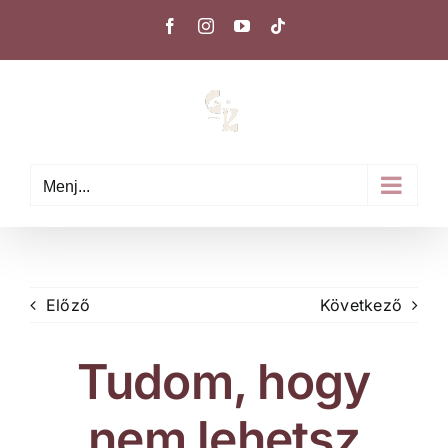
Kihagyás
Facebook
Instagram
YouTube
Tiktok
Menj...
Előző
Következő
Tudom, hogy
nem lehetsz