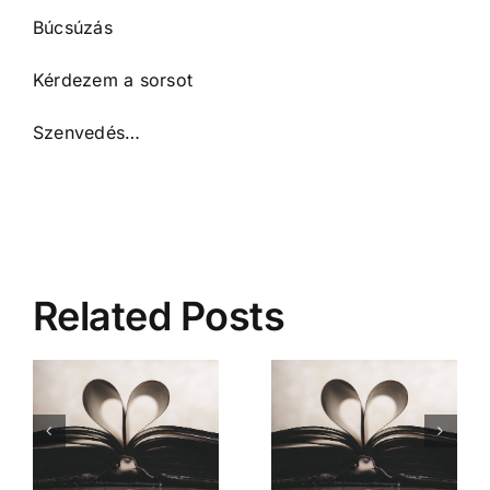
Búcsúzás
Kérdezem a sorsot
Szenvedés…
Related Posts
Mióta ismerlek