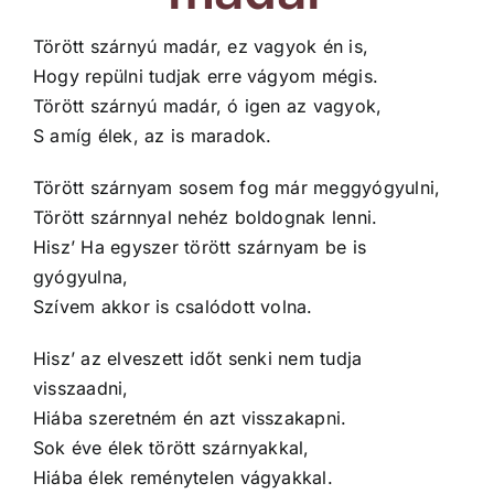
Törött szárnyú madár, ez vagyok én is,
Hogy repülni tudjak erre vágyom mégis.
Törött szárnyú madár, ó igen az vagyok,
S amíg élek, az is maradok.
Törött szárnyam sosem fog már meggyógyulni,
Törött szárnnyal nehéz boldognak lenni.
Hisz’ Ha egyszer törött szárnyam be is
gyógyulna,
Szívem akkor is csalódott volna.
Hisz’ az elveszett időt senki nem tudja
visszaadni,
Hiába szeretném én azt visszakapni.
Sok éve élek törött szárnyakkal,
Hiába élek reménytelen vágyakkal.