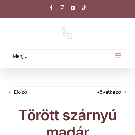
Kihagyás
Facebook
Instagram
YouTube
Tiktok
Menj...
Előző
Következő
Törött szárnyú
madár