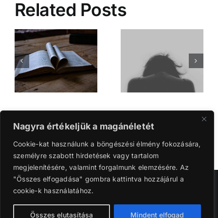
Related Posts
Angyali fény
Emlékszem a napra
Nagyra értékeljük a magánéletét
Cookie-kat használunk a böngészési élmény fokozására,
személyre szabott hirdetések vagy tartalom
megjelenítésére, valamint forgalmunk elemzésére. Az
"Összes elfogadása" gombra kattintva hozzájárul a
Szerzői jog 2016-2024 | Ganyi Károly.
cookie-k használatához.
Facebook
Instagram
YouTube
Tiktok
Összes elutasítása
Mindent elfogad