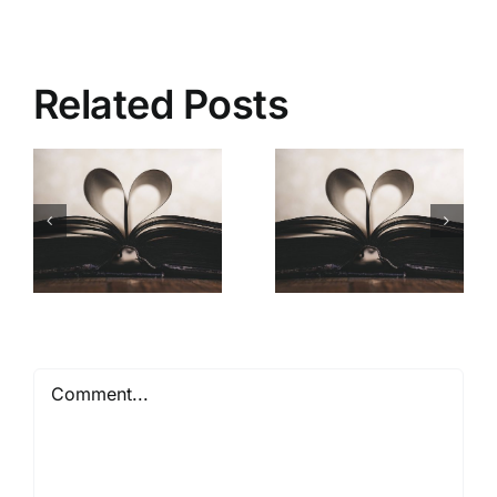
Related Posts
Mióta ismerlek
Comment