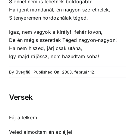
S ennél nem is lehetnék boldogabb!
Ha igent mondanál, én nagyon szeretnélek,
S tenyeremen hordoználak téged.
Igaz, nem vagyok a királyfi fehér lovon,
De én mégis szeretlek Téged nagyon-nagyon!
Ha nem hiszed, járj csak utána,
Így majd rájössz, nem hazudtam soha!
By
Üvegfiú
Published On: 2003. február 12.
Versek
Fáj a lelkem
Veled álmodtam én az éjjel