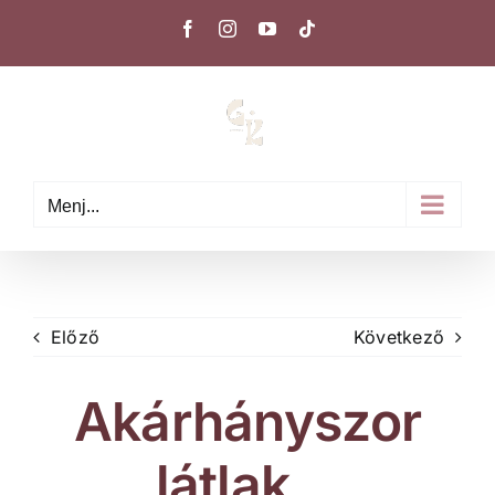
Kihagyás
Facebook
Instagram
YouTube
Tiktok
Menj...
Előző
Következő
Akárhányszor
látlak…