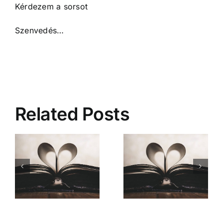
Kérdezem a sorsot
Szenvedés…
Related Posts
Mióta ismerlek