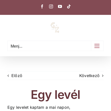
Kihagyás
Facebook
Instagram
YouTube
Tiktok
Menj...
Előző
Következő
Egy levél
Egy levelet kaptam a mai napon,