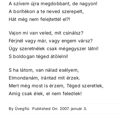
A szívem újra megdobbant, de nagyon!
A borítékon a te neved szerepelt,
Hát még nem felejtettél el?!
Vajon mi van veled, mit csinálsz?
Férjnél vagy már, vagy engem vársz?
Úgy szeretnélek csak mégegyszer látni!
S boldogan téged átölelni!
S ha látom, van nálad esélyem,
Elmondanám, irántad mit érzek.
Mert még most is érzem, Téged szeretlek,
Amíg csak élek, el nem feledlek!
By
Üvegfiú
Published On: 2007. január 3.