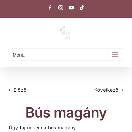
Kihagyás
Facebook
Instagram
YouTube
Tiktok
Menj...
Előző
Következő
Bús magány
Úgy fáj nekem a bús magány,