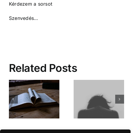
Kérdezem a sorsot
Szenvedés…
Related Posts
Angyali fény
Emlékszem a napra