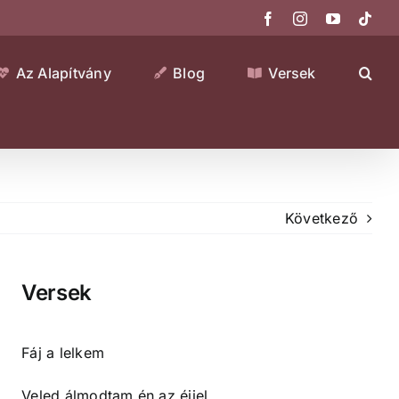
Facebook
Instagram
YouTube
Tikt
Az Alapítvány
Blog
Versek
Következő
Versek
Fáj a lelkem
Veled álmodtam én az éjjel