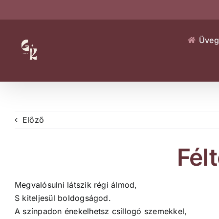
Kihagyás
Üveg
Előző
Fél
Megvalósulni látszik régi álmod,
S kiteljesül boldogságod.
A színpadon énekelhetsz csillogó szemekkel,