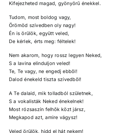
Kifejezheted magad, gyönyörű énekkel.
Tudom, most boldog vagy,
Örömöd szívedben oly nagy!
Én is örülök, együtt veled,
De kérlek, érts meg: féltelek!
Nem akarom, hogy rossz legyen Neked,
S a lavina elinduljon veled!
Te, Te vagy, ne engedj ebből!
Dalod énekeld tiszta szívedből!
A Te dalaid, mik tolladból születnek,
S a vokalisták Neked énekelnek!
Most rózsaszín felhők közt jársz,
Megkapod azt, amire vágysz!
Veled örülök, hidd el hát nekem!