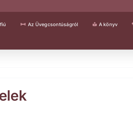
fiú
Az Üvegcsontúságról
A könyv
telek