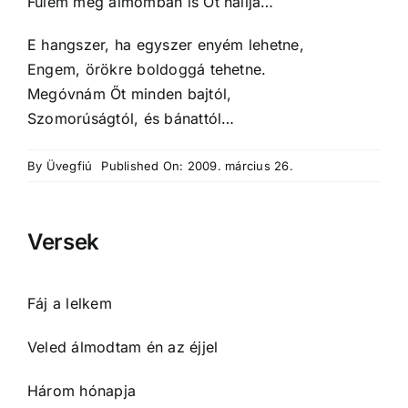
Fülem még álmomban is Őt hallja…
E hangszer, ha egyszer enyém lehetne,
Engem, örökre boldoggá tehetne.
Megóvnám Őt minden bajtól,
Szomorúságtól, és bánattól…
By
Üvegfiú
Published On: 2009. március 26.
Versek
Fáj a lelkem
Veled álmodtam én az éjjel
Három hónapja