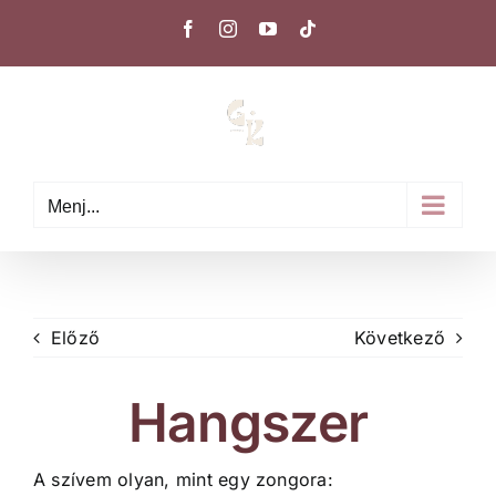
Kihagyás
Facebook
Instagram
YouTube
Tiktok
Menj...
Előző
Következő
Hangszer
A szívem olyan, mint egy zongora: