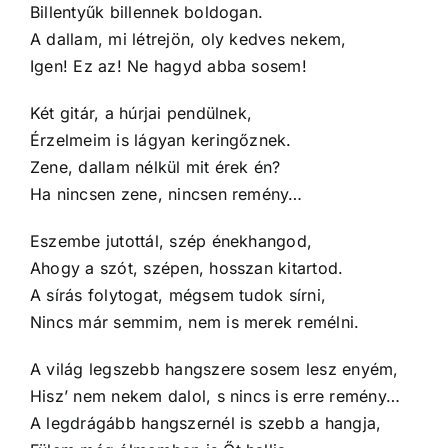
Billentyűk billennek boldogan.
A dallam, mi létrejön, oly kedves nekem,
Igen! Ez az! Ne hagyd abba sosem!
Két gitár, a húrjai pendülnek,
Érzelmeim is lágyan keringőznek.
Zene, dallam nélkül mit érek én?
Ha nincsen zene, nincsen remény…
Eszembe jutottál, szép énekhangod,
Ahogy a szót, szépen, hosszan kitartod.
A sírás folytogat, mégsem tudok sírni,
Nincs már semmim, nem is merek remélni.
A világ legszebb hangszere sosem lesz enyém,
Hisz’ nem nekem dalol, s nincs is erre remény…
A legdrágább hangszernél is szebb a hangja,