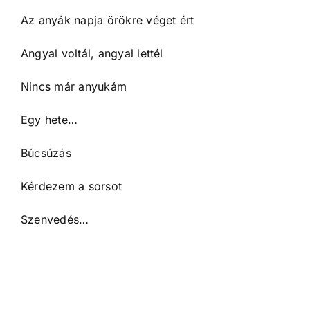
Az anyák napja örökre véget ért
Angyal voltál, angyal lettél
Nincs már anyukám
Egy hete…
Búcsúzás
Kérdezem a sorsot
Szenvedés…