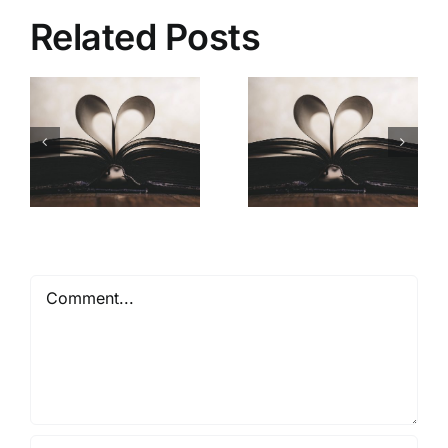
Related Posts
Mióta ismerlek
Comment