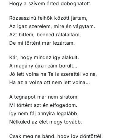
Hogy a szívem érted doboghatott.
Rózsaszínű felhők között jártam,
Az igaz szerelem, mire én vágytam.
Azt hittem, benned rátaláltam,
De mi történt már lezártam.
Kár, hogy mindez így alakult.
A magány újra reám borult…
Jó lett volna ha Te is szerettél volna,
Ha az a volna ott nem lett volna…
A tegnapot már nem siratom,
Mi történt azt én elfogadom.
Így nem fáj annyira legalább,
Nélküled az élet megy tovább.
Csak meg ne bánd, hogy így döntöttél!