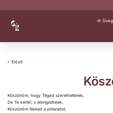
Kihagyás
Üveg
Előző
Kös
Köszönöm, hogy Téged szerethettelek,
De Te kértél, s elengedtelek.
Köszönöm Neked a pillanatot,