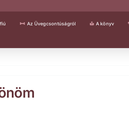
fiú
Az Üvegcsontúságról
A könyv
zönöm