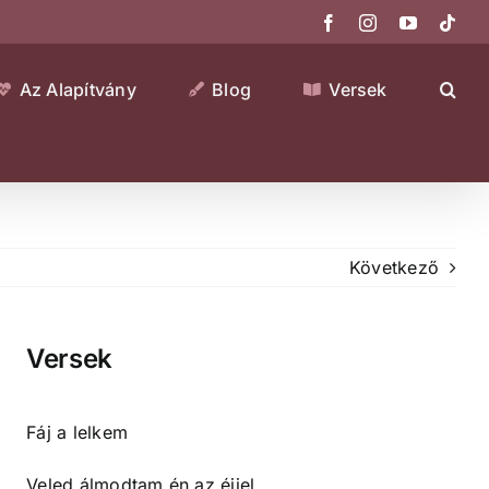
Facebook
Instagram
YouTube
Tikt
Az Alapítvány
Blog
Versek
Következő
Versek
Fáj a lelkem
Veled álmodtam én az éjjel