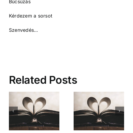
Búcsúzás
Kérdezem a sorsot
Szenvedés…
Related Posts
Mióta ismerlek