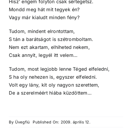
Hisz’ engem folyton csak sértegetsz.
Mondd meg hát mit tegyek én?
Vagy már kialudt minden fény?
Tudom, mindent elrontottam,
S tán a barátságot is szétromboltam.
Nem ezt akartam, elhiheted nekem,
Csak annyit, legyél itt velem…
Tudom, most legjobb lenne Téged elfeledni,
S ha oly nehezen is, egyszer elfeledni.
Volt egy lány, kit oly nagyon szerettem,
De a szerelméért hiába küzdöttem…
By
Üvegfiú
Published On: 2009. április 12.