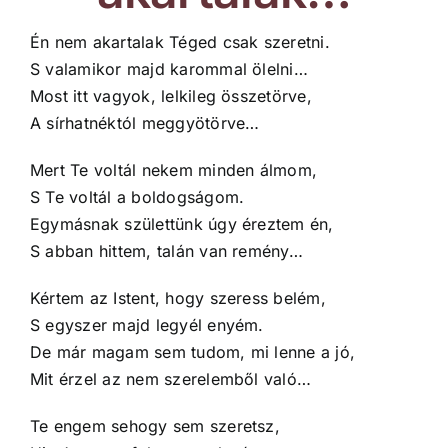
Én nem akartalak Téged csak szeretni.
S valamikor majd karommal ölelni…
Most itt vagyok, lelkileg összetörve,
A sírhatnéktól meggyötörve…
Mert Te voltál nekem minden álmom,
S Te voltál a boldogságom.
Egymásnak születtünk úgy éreztem én,
S abban hittem, talán van remény…
Kértem az Istent, hogy szeress belém,
S egyszer majd legyél enyém.
De már magam sem tudom, mi lenne a jó,
Mit érzel az nem szerelemből való…
Te engem sehogy sem szeretsz,