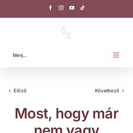
Kihagyás
Facebook
Instagram
YouTube
Tiktok
Menj...
Előző
Következő
Most, hogy már
nem vagy