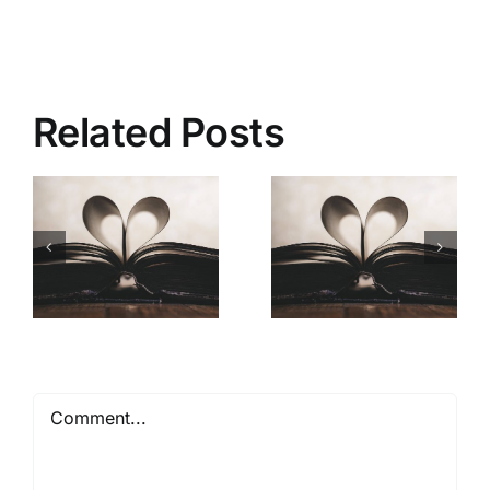
Related Posts
Mióta ismerlek
Comment