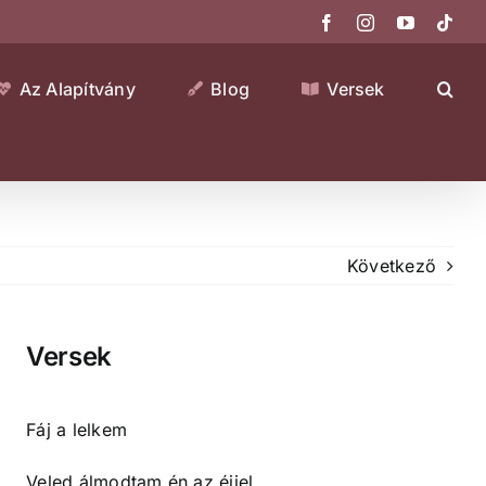
Facebook
Instagram
YouTube
Tikt
Az Alapítvány
Blog
Versek
Következő
Versek
Fáj a lelkem
Veled álmodtam én az éjjel