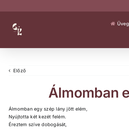
Kihagyás
Üveg
Előző
Álmomban e
Álmomban egy szép lány jött elém,
Nyújtotta két kezét felém.
Éreztem szíve dobogását,