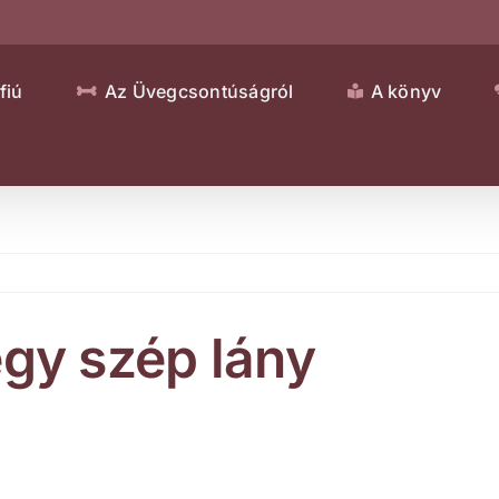
fiú
Az Üvegcsontúságról
A könyv
gy szép lány