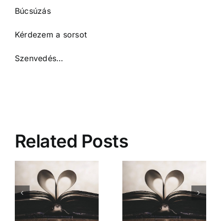
Búcsúzás
Kérdezem a sorsot
Szenvedés…
Related Posts
Mióta ismerlek