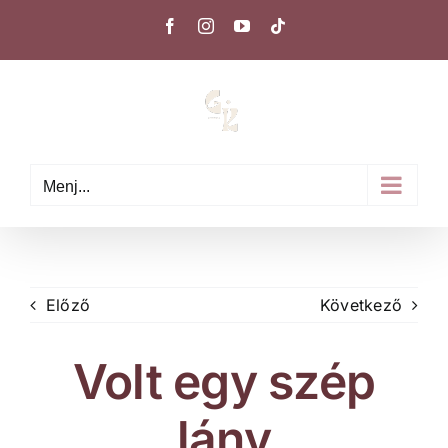
Kihagyás
Facebook
Instagram
YouTube
Tiktok
Menj...
Előző
Következő
Volt egy szép
lány