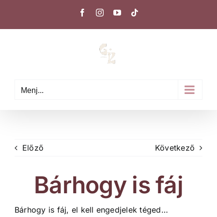
Kihagyás
Facebook
Instagram
YouTube
Tiktok
Menj...
Előző
Következő
Bárhogy is fáj
Bárhogy is fáj, el kell engedjelek téged…