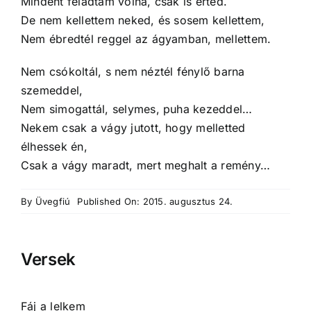
Mindent feladtam volna, csak is érted.
De nem kellettem neked, és sosem kellettem,
Nem ébredtél reggel az ágyamban, mellettem.
Nem csókoltál, s nem néztél fénylő barna
szemeddel,
Nem simogattál, selymes, puha kezeddel…
Nekem csak a vágy jutott, hogy melletted
élhessek én,
Csak a vágy maradt, mert meghalt a remény…
By
Üvegfiú
Published On: 2015. augusztus 24.
Versek
Fáj a lelkem