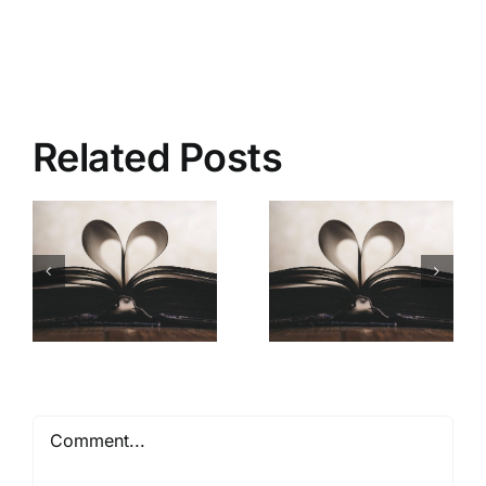
Related Posts
Mióta ismerlek
Comment