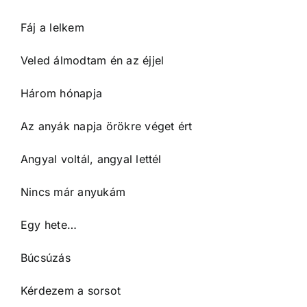
Fáj a lelkem
Veled álmodtam én az éjjel
Három hónapja
Az anyák napja örökre véget ért
Angyal voltál, angyal lettél
Nincs már anyukám
Egy hete…
Búcsúzás
Kérdezem a sorsot