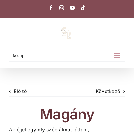
Kihagyás
Facebook
Instagram
YouTube
Tiktok
Menj...
Előző
Következő
Magány
Az éjjel egy oly szép álmot láttam,